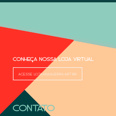
CONHEÇA NOSSA LOJA VIRTUAL
ACESSE LOJAANAGUERRA.ART.BR
CONTATO